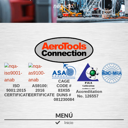
negocio.
CAGE
CODE #
ISO
AS9100:
83XS5
9001:2015
2016
Accreditation
DUNS #
CERTIFICATE
CERTIFICATE
No. 126557
081230084
MENÚ
Inicio