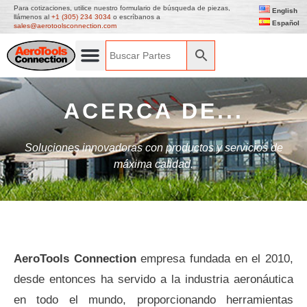
Para cotizaciones, utilice nuestro formulario de búsqueda de piezas,
English
llámenos al
+1 (305) 234 3034
o escríbanos a
Español
sales@aerotoolsconnection.com
ACERCA DE...
Soluciones innovadoras con productos y servicios de
máxima calidad.
AeroTools Connection
empresa fundada en el 2010,
desde entonces ha servido a la industria aeronáutica
en todo el mundo, proporcionando herramientas